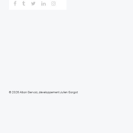
Facebook
Tumblr
Twitter
Linkedin
Instagram
© 2026
Alban Gervais
, développement
Julien Gargot