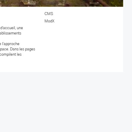
CMS
ModX
 d’accueil, une
tablissements
e l’approche
pace
. Dans les pages
 compilent les