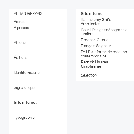
ALBAN GERVAIS
Site internet
Barthélémy Griño
Accueil
Architectes
À propos
Douet Design scénographie
lumière
Florence Girette
Affiche
François Seigneur
PA I Plateforme de création
contemporaine
Éditions
Patrick Hoarau
Graphisme
Identité visuelle
Sélection
Signalétique
Site internet
Typographie