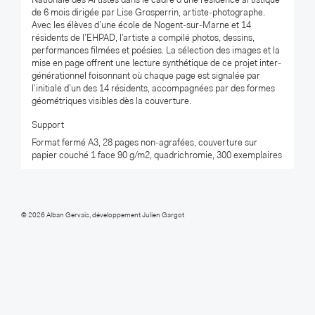
Nationale des Artistes dans le cadre d’une résidence artistique
de 6 mois dirigée par Lise Grosperrin, artiste-photographe.
Avec les élèves d’une école de Nogent-sur-Marne et 14
résidents de l’EHPAD, l’artiste a compilé photos, dessins,
performances filmées et poésies. La sélection des images et la
mise en page offrent une lecture synthétique de ce projet inter-
générationnel foisonnant où chaque page est signalée par
l’initiale d’un des 14 résidents, accompagnées par des formes
géométriques visibles dès la couverture.
Support
Format fermé A3, 28 pages non-agrafées, couverture sur
papier couché 1 face 90 g/m2, quadrichromie, 300 exemplaires
© 2026
Alban Gervais
, développement
Julien Gargot