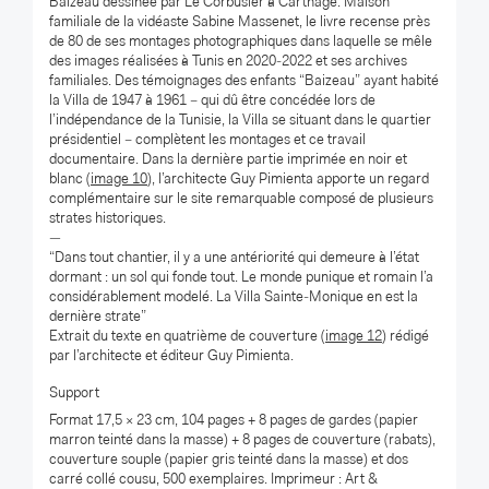
Baizeau dessinée par Le Corbusier à Carthage. Maison
familiale de la vidéaste Sabine Massenet, le livre recense près
de 80 de ses montages photographiques dans laquelle se mêle
des images réalisées à Tunis en 2020-2022 et ses archives
familiales. Des témoignages des enfants “Baizeau” ayant habité
la Villa de 1947 à 1961 – qui dû être concédée lors de
l’indépendance de la Tunisie, la Villa se situant dans le quartier
présidentiel – complètent les montages et ce travail
documentaire. Dans la dernière partie imprimée en noir et
blanc (
image 10
), l’architecte Guy Pimienta apporte un regard
complémentaire sur le site remarquable composé de plusieurs
strates historiques.
—
“Dans tout chantier, il y a une antériorité qui demeure à l’état
dormant : un sol qui fonde tout. Le monde punique et romain l’a
considérablement modelé. La Villa Sainte-Monique en est la
dernière strate”
Extrait du texte en quatrième de couverture (
image 12
) rédigé
par l’architecte et éditeur Guy Pimienta.
Support
Format 17,5 × 23 cm, 104 pages + 8 pages de gardes (papier
marron teinté dans la masse) + 8 pages de couverture (rabats),
couverture souple (papier gris teinté dans la masse) et dos
carré collé cousu, 500 exemplaires. Imprimeur : Art &